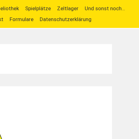
ieliothek
Spielplätze
Zeltlager
Und sonst noch…
kt
Formulare
Datenschutzerklärung