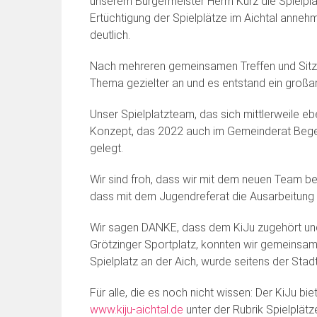
unserem Bürgermeister Herrn Kurz die Spielpl
Ertüchtigung der Spielplätze im Aichtal anne
deutlich.
Nach mehreren gemeinsamen Treffen und Sitzun
Thema gezielter an und es entstand ein großa
Unser Spielplatzteam, das sich mittlerweile eb
Konzept, das 2022 auch im Gemeinderat Begeis
gelegt.
Wir sind froh, dass wir mit dem neuen Team be
dass mit dem Jugendreferat die Ausarbeitung
Wir sagen DANKE, dass dem KiJu zugehört und 
Grötzinger Sportplatz, konnten wir gemeinsam
Spielplatz an der Aich, wurde seitens der Stadt
Für alle, die es noch nicht wissen: Der KiJu b
www.kiju-aichtal.de
unter der Rubrik Spielplätz