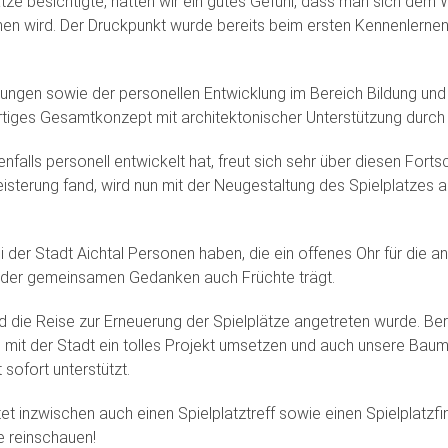
ätze besichtigte, hatten wir ein gutes Gefühl, dass man sich de
hmen wird. Der Druckpunkt wurde bereits beim ersten Kennenlern
gen sowie der personellen Entwicklung im Bereich Bildung und 
rtiges Gesamtkonzept mit architektonischer Unterstützung durch 
enfalls personell entwickelt hat, freut sich sehr über diesen For
terung fand, wird nun mit der Neugestaltung des Spielplatzes an
i der Stadt Aichtal Personen haben, die ein offenes Ohr für die 
 der gemeinsamen Gedanken auch Früchte trägt.
die Reise zur Erneuerung der Spielplätze angetreten wurde. Ber
 mit der Stadt ein tolles Projekt umsetzen und auch unsere Baum
 sofort unterstützt.
ietet inzwischen auch einen Spielplatztreff sowie einen Spielplat
e reinschauen!