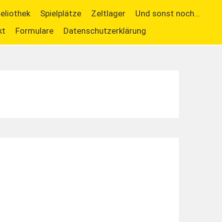
ieliothek
Spielplätze
Zeltlager
Und sonst noch…
kt
Formulare
Datenschutzerklärung