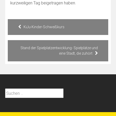
kurzweiligen Tag beigetragen haben.
Beitragsnavigation
KiJu-Kinder-Schweißkurs
Stand der Spielplatzentwicklung- Spielplätze und
eine Stadt, die zuhört
Suchen
nach: