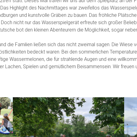
eff statt. Dieses Mal trafen wir uns auf dem Spielplatz an der Fes
. Das Highlight des Nachmittages war zweifellos das Wasserspielg
dburgen und kunstvolle Gräben zu bauen. Das fröhliche Plätsche
 Doch nicht nur das Wasserspielgerät erfreute sich großer Beliebt
 Rutsche bot den kleinen Abenteurern die Möglichkeit, sogar nebe
d die Familien ließen sich das nicht zweimal sagen. Die Wiese v
n Köstlichkeiten bedeckt waren. Bei den sommerlichen Temperaturen
aftige Wassermelonen, die für strahlende Augen und eine willkom
er Lachen, Spielen und gemütlichem Beisammensein. Wir freuen u