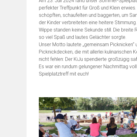
Am 23. Juli 2024 fand unser Sommer-Spielplatztr
perfekter Treffpunkt für Groß und Klein erwies
schöpften, schaufelten und baggerten, um San
der Kinder verbreiteten eine heitere Stimmung.
Wippe standen keine Sekunde still. Die breite
so viel Spaß und lautes Gelächter sorgte.
Unser Motto lautete „gemeinsam Picknicken“ un
Picknickdecken, die mit allerlei kulinarische
nicht fehlen: Der KiJu spendierte großzügig s
Es war ein rundum gelungener Nachmittag voll
Spielplatztreff mit euch!