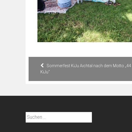
Beitragsnavigation
Sommerfest KiJu Aichtal nach dem Motto „44
KiJu“
Suchen
nach: