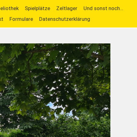
ieliothek
Spielplätze
Zeltlager
Und sonst noch…
kt
Formulare
Datenschutzerklärung