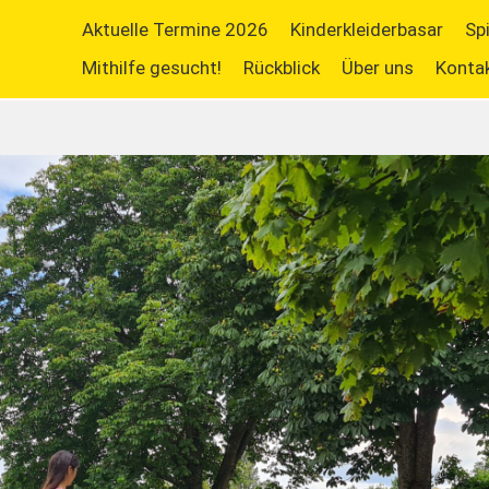
Aktuelle Termine 2026
Kinderkleiderbasar
Sp
Mithilfe gesucht!
Rückblick
Über uns
Konta